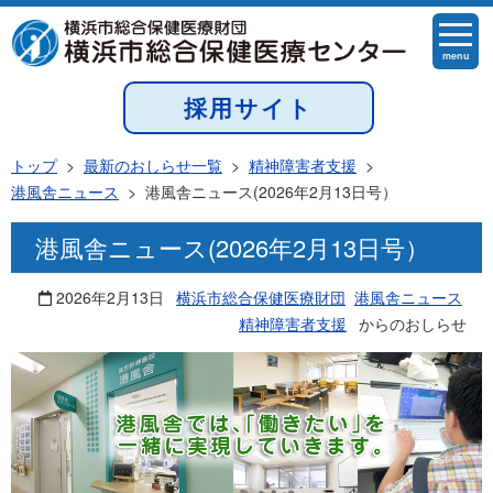
menu
採用サイト
トップ
>
最新のおしらせ一覧
>
精神障害者支援
>
港風舎ニュース
>
港風舎ニュース(2026年2月13日号）
港風舎ニュース(2026年2月13日号）
2026年2月13日
横浜市総合保健医療財団
港風舎ニュース
精神障害者支援
からのおしらせ