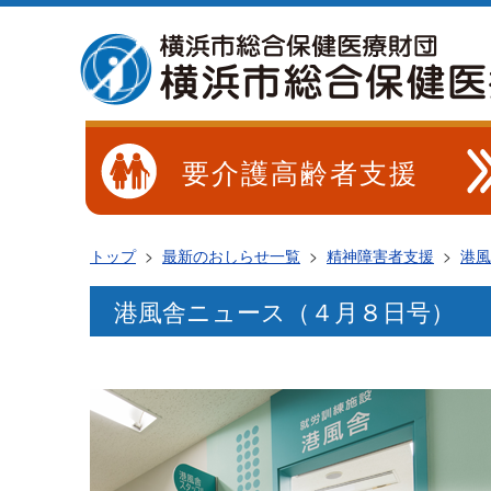
要介護高齢者支援
トップ
>
最新のおしらせ一覧
>
精神障害者支援
>
港風
港風舎ニュース（４月８日号）