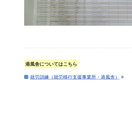
港風舎についてはこちら
就労訓練（就労移行支援事業所・港風舎）