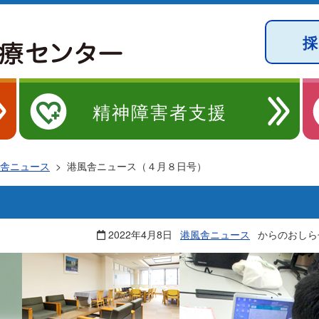
精神障害者支援
舎ニュース
>
港風舎ニュース（４月８日号）
2022年4月8日
港風舎ニュース
からのおしら