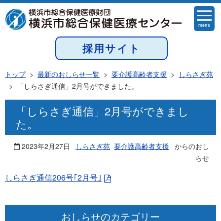
menu
採用サイト
トップ
>
最新のおしらせ一覧
>
要介護高齢者支援
>
しらさぎ苑
>
「しらさぎ通信」2月号ができました。
「しらさぎ通信」2月号ができまし
た。
2023年2月27日
しらさぎ苑
要介護高齢者支援
からのおし
らせ
しらさぎ通信206号｢2月号｣
おしらせのカテゴリー