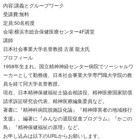
内容:講義とグループワーク
受講費:無料
定員:50名程度
会場:横浜市総合保健医療センター4F講堂
講師
日本社会事業大学名誉教授 古屋 龍太氏
プロフィール
1958年生まれ。国立精神神経センター病院でソーシャルワ
ーカーとして勤務後、日本社会事業大学専門職大学院の教
員を経て同大学名誉教授。
現在、日本精神保健福祉士協会相談役、精神医療国家賠償
請求訴訟研究会代表、精神医療編集委員など。
著書に『精神科病院脱施設化論』『精神障害者の地域移行
支援』、編著に『みんなの退院促進プログラム』『かごの
鳥』『精神保健福祉の原理』など。
お申し込みは以下のURLからお願いします。