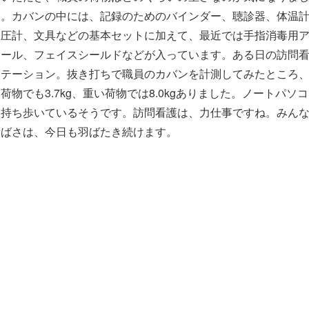
た。カバンの中には、記録のためのバインダー、聴診器、体温
血圧計、文具などの基本セットに加えて、最近では手指消毒用
コール、フェイスシールドなどが入っています。ある日の訪問
ステーション。抜き打ちで職員のカバンを計測してみたところ
荷物でも3.7kg、重い荷物では8.0kgありました。ノートパソ
を持ち歩いているそうです。訪問看護は、力仕事ですね。みん
つばさは、今日も羽ばたき続けます。