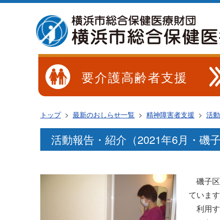
要介護高齢者支援
トップ
>
最新のおしらせ一覧
>
精神障害者支援
>
活動
活動報告・紹介（2021年6月・
磯子区
ていま
利用す