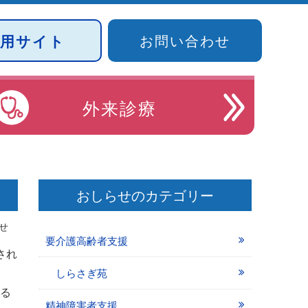
採用サイト
お問い合わせ
外来診療
）
おしらせのカテゴリー
せ
要介護高齢者支援
され
しらさぎ苑
る
精神障害者支援