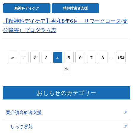
精神科デイケア
精神障害者支援
【精神科デイケア】令和8年6月 リワークコース(気
分障害）プログラム表
≪
1
2
3
4
5
6
7
8
…
154
≫
おしらせのカテゴリー
要介護高齢者支援
しらさぎ苑