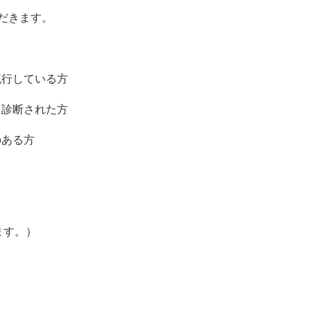
だきます。
流行している方
と診断された方
のある方
ます。）