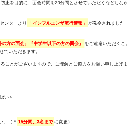
防止を目的に、面会時間を30分間とさせていただくなどしな
報センターより
「インフルエンザ流行警報」
が発令されました
外の方の面会』『中学生以下の方の面会』
をご遠慮いただくこ
せていただきます。
なることがございますので、ご理解とご協力をお願い申し上げ
り扱い＞
い。（＊
15分間、3名まで
に変更）