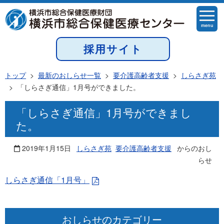
menu
採用サイト
トップ
>
最新のおしらせ一覧
>
要介護高齢者支援
>
しらさぎ苑
>
「しらさぎ通信」1月号ができました。
「しらさぎ通信」1月号ができまし
た。
2019年1月15日
しらさぎ苑
要介護高齢者支援
からのおし
らせ
しらさぎ通信「1月号」
おしらせのカテゴリー