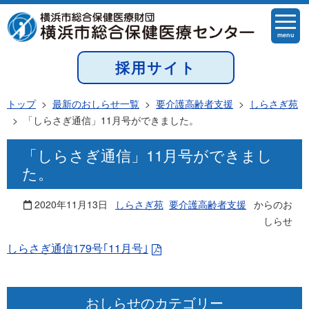
menu
採用サイト
トップ
>
最新のおしらせ一覧
>
要介護高齢者支援
>
しらさぎ苑
>
「しらさぎ通信」11月号ができました。
「しらさぎ通信」11月号ができまし
た。
2020年11月13日
しらさぎ苑
要介護高齢者支援
からのお
しらせ
しらさぎ通信179号｢11月号｣
おしらせのカテゴリー